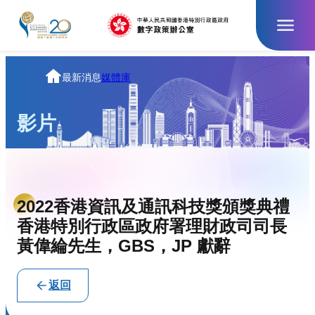
跳
至
主
要
內
主
最新消息
媒體庫
容
頁
影片
2022香港資訊及通訊科技獎頒獎典禮
香港特別行政區政府署理財政司司長
黃偉綸先生，GBS，JP 獻辭
返回