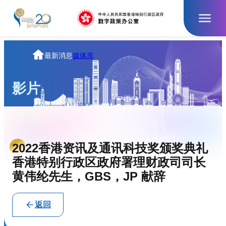
跳
至
主
要
內
主
最新消息
媒体库
容
页
影片
2022香港资讯及通讯科技奖颁奖典礼
香港特别行政区政府署理财政司司长
黄伟纶先生，GBS，JP 献辞
返回