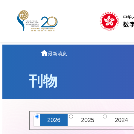
跳
至
主
要
內
容
主
最新消息
页
刊物
搜
选
2026
2025
2024
索
择
年