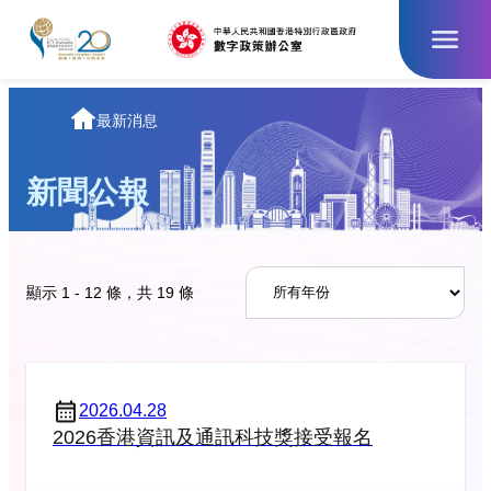
跳
至
主
要
內
主
最新消息
容
頁
新聞公報
顯示 1 - 12 條，共 19 條
2026.04.28
2026香港資訊及通訊科技獎接受報名