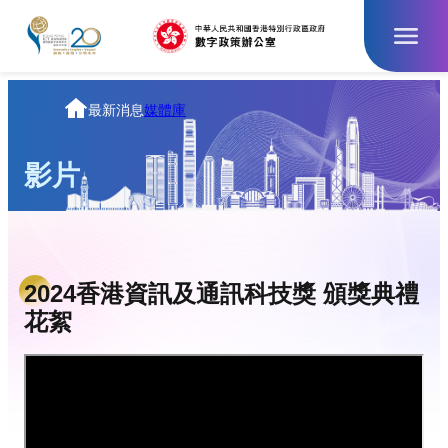
跳
至
主
要
內
主
最新消息
媒體庫
容
頁
影片
2024香港資訊及通訊科技獎 頒獎典禮
花絮