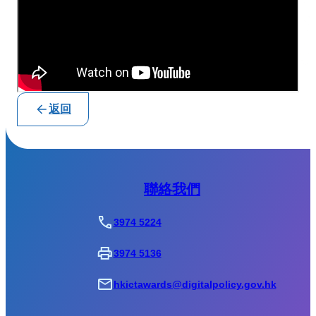
返回
聯絡我們
3974 5224
3974 5136
hkictawards@digitalpolicy.gov.hk