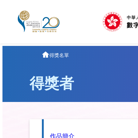
跳
至
主
要
內
容
主
得獎名單
頁
得獎者
作品簡介