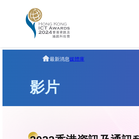
跳
至
主
要
內
容
Homepage
最新消息
媒體庫
影片