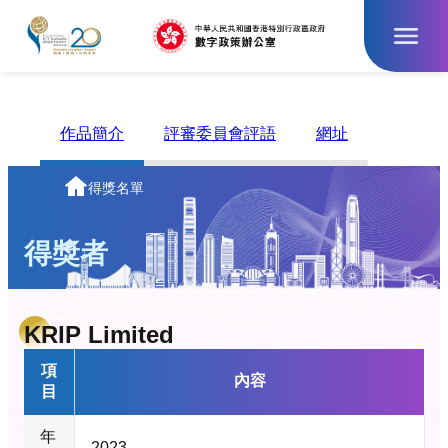
跳
至
主
要
內
容
作品簡介
評審委員會評語
網址
主
得獎名單
頁
得獎者
KRIP Limited
項
內容
目
年
2023