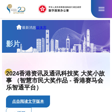
跳
至
主
要
內
主
最新消息
媒体库
容
页
影片
2024香港资讯及通讯科技奖 大奖小故
事​ （智慧市民大奖作品 - 香港赛马会
乐智通平台）
点击阅读文字版本