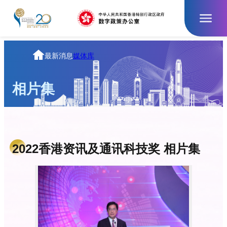
跳
至
主
要
內
主
最新消息
媒体库
容
页
相片集
2022香港资讯及通讯科技奖 相片集