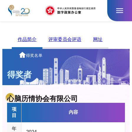
跳
至
主
要
內
容
作品简介
评审委员会评语
网址
主
得奖名单
页
得奖者
心脑历情协会有限公司
项
內容
目
年
2024