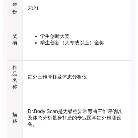
年
2021
份
奖
学生创新大奖
项
学生创新（大专或以上）金奖
作
品
红外三维脊柱及体态分析仪
名
称
Dr.Body Scan是为脊柱异常弯曲三维评估以
描
及体态分析量身打造的专业医学红外检测设
述
备。