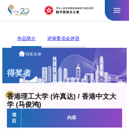
跳
至
主
要
內
容
作品简介
评审委员会评语
主
得奖名单
页
得奖者
香港理工大学 (许真达) / 香港中文大
学 (马俊鸿)
项
內容
目