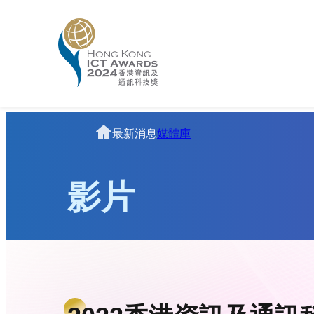
跳
至
主
要
內
容
Homepage
最新消息
媒體庫
影片